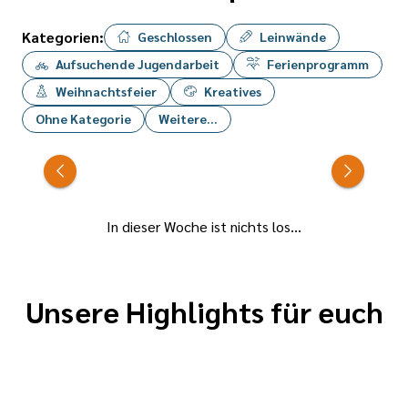
Wir stehen an
!!!
der
Kategorien:
Geschlossen
Leinwände
Wir freuen uns
katholischen
auf euch ;-)
Aufsuchende Jugendarbeit
Ferienprogramm
Bücherei :-)
Weihnachtsfeier
Kreatives
Ohne Kategorie
Weitere...
In dieser Woche ist nichts los...
Unsere Highlights für euch