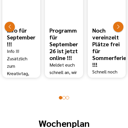
Info für
Programm
Noch
September
für
vereinzelt
!!!
September
Plätze frei
26 ist jetzt
für
Info !!!
online !!!
Sommerferie
Zusätzlich
!!!
Meldet euch
zum
Schnell noch
schnell an, wir
Kreativtag,
anmelden zum
freuen uns auf
bieten wir
Sommerferienpr
euch :-)
noch
!!!!
Besucht uns
nebenbei
Wir freuen uns
doch auch am
einen offenen
auf euch ;-)
20.06.2026
Kidstreff an.
zum
Kommt vorbei
Wochenplan
Weltkindertag.
und habt Spaß