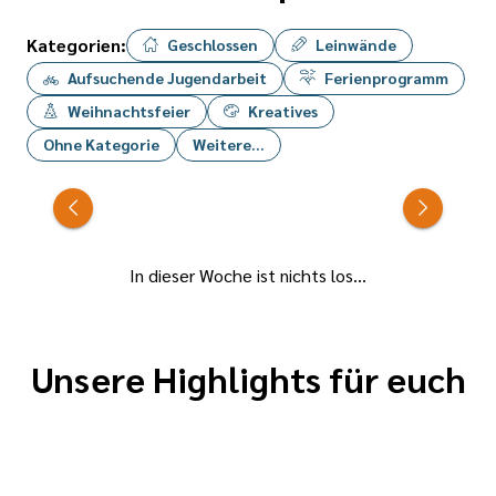
Wir stehen an
!!!
der
Kategorien:
Geschlossen
Leinwände
Wir freuen uns
katholischen
auf euch ;-)
Aufsuchende Jugendarbeit
Ferienprogramm
Bücherei :-)
Weihnachtsfeier
Kreatives
Ohne Kategorie
Weitere...
In dieser Woche ist nichts los...
Unsere Highlights für euch