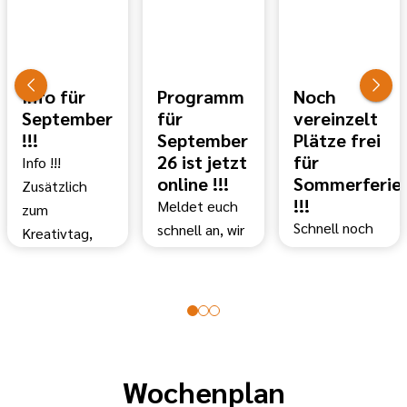
Info für
Programm
Noch
September
für
vereinzelt
!!!
September
Plätze frei
26 ist jetzt
für
Info !!!
online !!!
Sommerferie
Zusätzlich
!!!
Meldet euch
zum
Schnell noch
schnell an, wir
Kreativtag,
anmelden zum
freuen uns auf
bieten wir
Sommerferienpr
euch :-)
noch
!!!!
Besucht uns
nebenbei
Wir freuen uns
doch auch am
einen offenen
auf euch ;-)
20.06.2026
Kidstreff an.
zum
Kommt vorbei
Wochenplan
Weltkindertag.
und habt Spaß